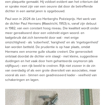
een plaquette gemaakt. Hij voldoet evident aan het criterium dat
er sprake moet zijn van een oeuvre dat door de betreffende
dichter in een aantal jaren is opgebouwd.
Paul won in 2024 de Leo Herberghs
Poëzieprijs.
Het werk van
de dichter Paul Hermans (Maastricht, 1953) is, vanaf zijn debuut
in 1982, van een constant hoog niveau. Die kwaliteit wordt onder
meer gerealiseerd door een volstrekt eigen woord- en
taalgebruik dat zich kenmerkt door wat - met enige
omzichtigheid - als ‘soberheid’, ‘karigheid’ en als ‘ingetogenheid’
kan worden betiteld. De prudentie is op haar plaats, omdat
Hermans een enorme gulle situatie creëert. Die generositeit
ontstaat doordat de dichter erin slaagt - met kleine, suggestieve
duidingen en het vaak door hem gehanteerde oxymoron (als
stijlfiguur) - een rijk beeld te creëren. Rijk niet zozeer in de zin
van overdadig of als een grote diversiteit van associaties, maar
vooral als een - binnen een geadresseerd kader - veelheid van
schakeringen en lagen.