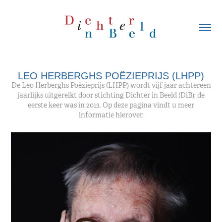
LEO HERBERGHS POËZIEPRIJS (LHPP)
De Leo Herberghs Poëzieprijs (LHPP) wordt vijf jaar achtereen
jaarlijks uitgereikt door stichting Dichter in Beeld (DiB); de
eerste keer was in 2013. Op deze pagina vindt u meer
informatie hierover.