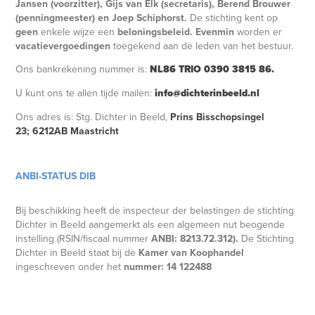
Jansen
(voorzitter),
Gijs van Elk (secretaris), Berend Brouwer
(penningmeester) en Joep Schiphorst.
De stichting kent op
geen
enkele wijze een
beloningsbeleid. Evenmin
worden er
vacatievergoedingen
toegekend aan de leden van het bestuur.
Ons bankrekening nummer is:
NL86 TRIO 0390 3815 86.
U kunt ons te allen tijde mailen:
info@dichterinbeeld.nl
Ons adres is: Stg. Dichter in Beeld,
Prins Bisschopsingel
23;
6212AB Maastricht
ANBI-STATUS DIB
Bij beschikking heeft de inspecteur der belastingen de stichting
Dichter in Beeld aangemerkt als een algemeen nut beogende
instelling (RSIN/fiscaal nummer
ANBI: 8213.72.312).
De Stichting
Dichter in Beeld staat bij de
Kamer van Koophandel
ingeschreven onder het
nummer: 14 122488