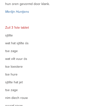
hun oren gevormd door klank.
Merlijn Huntjens
Zuil 3 1ste tablet
sjtilte
wat hat sjtilte ós
tse zage
wat vilt vuur ós
tse loestere
tse hure
sjtilte hat jet
tse zage
nim diech rouw
vuural rouw