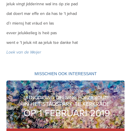
jeluk vingt jidderinne wal ins óp zie pad
dat doert mar effe en da has te ‘t jehad
d’r miensj hat vräud en las
evver jelukkelieg is heë pas
went e ‘t jeluk nit aa jeluk tse danke hat
Loek van de Weijer
MISSCHIEN OOK INTERESSANT