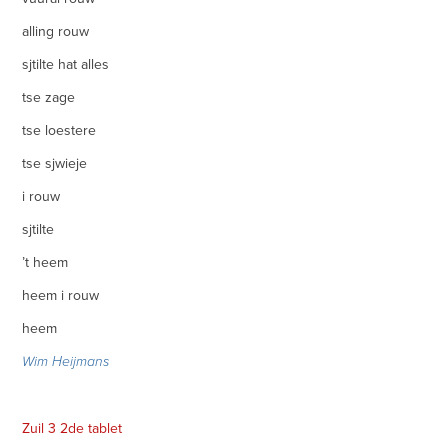
alling rouw
sjtilte hat alles
tse zage
tse loestere
tse sjwieje
i rouw
sjtilte
’t heem
heem i rouw
heem
Wim Heijmans
Zuil 3 2de tablet