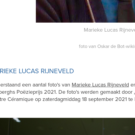
Marieke Lucas Rijnev
foto van Oskar de Bot-wik
RIEKE LUCAS RIJNEVELD
rstaand een aantal foto's van
Marieke Lucas Rijneveld
en
berghs Poëzieprijs 2021. De foto's werden gemaakt door
tre Céramique op zaterdagmiddag 18 september 2021 te M