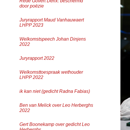
Rede Govert Derix: beschermd
door poëzie
Juryrapport Maud Vanhauwaert
LHPP 2023
Welkomstspeech Johan Dinjens
2022
Juryrapport 2022
Welkomsttoespraak wethouder
LHPP 2022
ik kan niet (gedicht Radna Fabias)
Ben van Melick over Leo Herberghs
2022
Gert Boonekamp over gedicht Leo
Herberghs